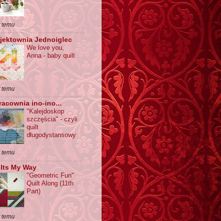
t temu
jektownia Jednoiglec
We love you,
Anna - baby quilt
t temu
pracownia ino-ino...
"Kalejdoskop
szczęścia" - czyli
quilt
długodystansowy
t temu
lts My Way
"Geometric Fun"
Quilt Along (11th
Part)
t temu