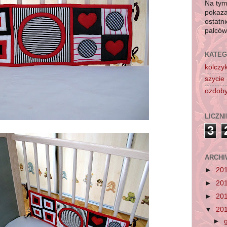
Na tym
pokaza
ostatn
palców
KATEG
kolczyk
szycie
ozdob
LICZNI
3
ARCHI
►
20
►
20
►
20
▼
20
►