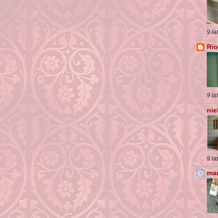
9 la
Ri
9 la
nie
9 la
mar