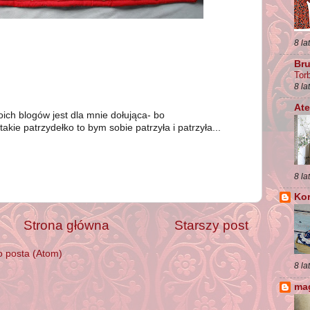
8 la
Br
Tor
8 la
Ate
oich blogów jest dla mnie dołująca- bo
takie patrzydełko to bym sobie patrzyła i patrzyła...
8 la
Kor
Strona główna
Starszy post
 posta (Atom)
8 la
mag