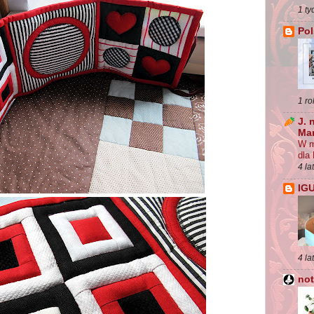
1 ty
Pol
1 ro
J. 
Ma
W m
dla
4 la
IG
4 la
not