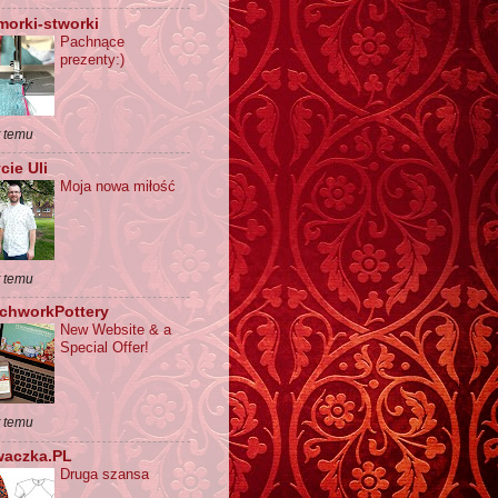
orki-stworki
Pachnące
prezenty:)
t temu
cie Uli
Moja nowa miłość
t temu
chworkPottery
New Website & a
Special Offer!
t temu
waczka.PL
Druga szansa