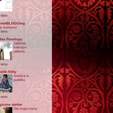
t temu
ummBLOGGing
by monstery
t temu
lier Penelopy
Jabłonie,
kwitnące
jabłonie...
t temu
aliki Kitty
Anielica w
pudełku
t temu
iczne atelier
Dla mojej mamy