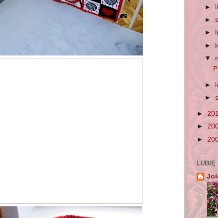
►
►
►
►
▼
P
►
►
►
20
►
20
►
20
LUBIĘ
Jol