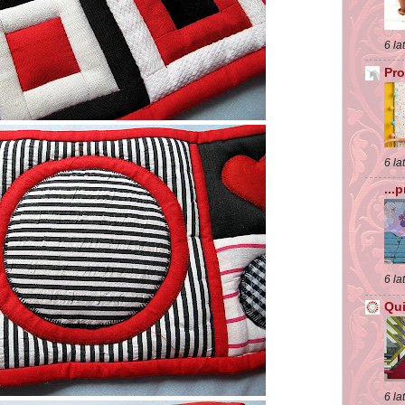
6 la
Pro
6 la
...
6 la
Qui
6 la