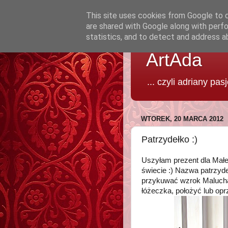
This site uses cookies from Google to de
are shared with Google along with perfo
statistics, and to detect and address a
ArtAda
... czyli adriany pas
WTOREK, 20 MARCA 2012
Patrzydełko :)
Uszyłam prezent dla Małe
świecie :) Nazwa patrzydeł
przykuwać wzrok Malucha.
łóżeczka, położyć lub opr