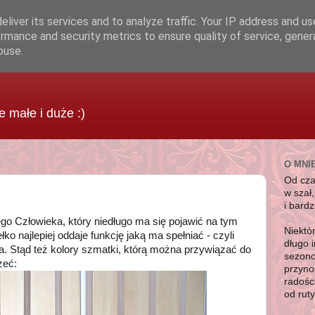
liver its services and to analyze traffic. Your IP address and u
rmance and security metrics to ensure quality of service, gene
buse.
je małe i duże :)
O MNI
Od cz
w szał
i bard
go Człowieka, który niedługo ma się pojawić na tym
Niektó
ko najlepiej oddaje funkcję jaką ma spełniać - czyli
długo 
 Stąd też kolory szmatki, którą można przywiązać do
sezono
zeć:
przyno
radośc
od rut