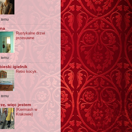
t temu
ona
Rustykalne drzwi
przesuwne
t temu
bieski igielnik
Retro kocyk.
t temu
zę, więc jestem
{Kiermash w
Krakowie}