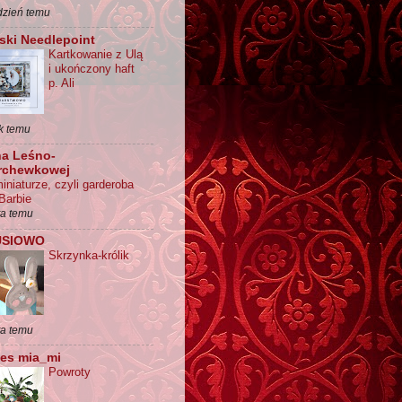
dzień temu
ski Needlepoint
Kartkowanie z Ulą
i ukończony haft
p. Ali
k temu
na Leśno-
rchewkowej
iniaturze, czyli garderoba
 Barbie
ta temu
USIOWO
Skrzynka-królik
ta temu
es mia_mi
Powroty