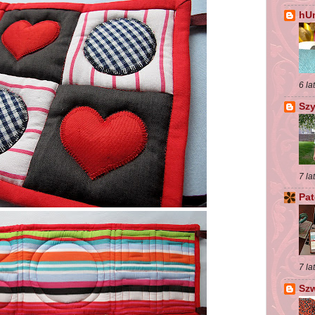
hUm
6 la
Szy
7 la
Pat
7 la
Sz