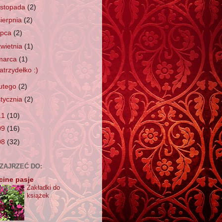
listopada
(2)
sierpnia
(2)
lipca
(2)
kwietnia
(1)
marca
(1)
atrzydełko :)
lutego
(2)
stycznia
(2)
11
(10)
09
(16)
08
(32)
 ZAJRZEĆ DO:
cine pasje
Zakładki do
książek