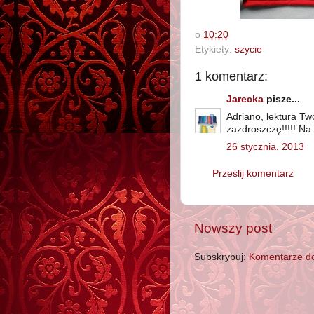
o
10:20
Etykiety:
szycie
1 komentarz:
Jarecka
pisze...
Adriano, lektura Tw
zazdroszczę!!!!! Na 
26 stycznia, 2013
Prześlij komentarz
Nowszy post
Subskrybuj:
Komentarze do