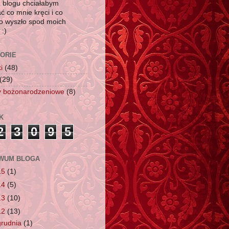
 blogu chciałabym
ć co mnie kręci i co
io wyszło spod moich
 :)
ORIE
i
(48)
(29)
y bożonarodzeniowe
(8)
K
2
3
0
9
5
WUM BLOGA
15
(1)
14
(5)
13
(10)
12
(13)
grudnia
(1)