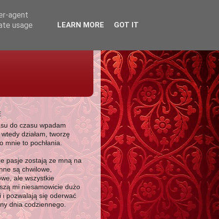
ser-agent
rate usage
LEARN MORE
GOT IT
E
asu do czasu wpadam
, wtedy działam, tworzę
zo mnie to pochłania.
re pasje zostają ze mną na
inne są chwilowe,
we, ale wszystkie
szą mi niesamowicie dużo
i i pozwalają się oderwać
yny dnia codziennego.