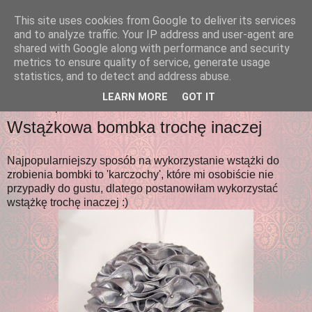
This site uses cookies from Google to deliver its services
ArtAda
and to analyze traffic. Your IP address and user-agent are
shared with Google along with performance and security
metrics to ensure quality of service, generate usage
... czyli adriany pasje małe i duże :)
statistics, and to detect and address abuse.
LEARN MORE
GOT IT
NIEDZIELA, 27 LISTOPADA 2011
Wstążkowa bombka trochę inaczej
Najpopularniejszy sposób na wykorzystanie wstążki do
zrobienia bombki to 'karczochy', które mi osobiście nie
przypadły do gustu, dlatego postanowiłam wykorzystać
wstążkę trochę inaczej :)