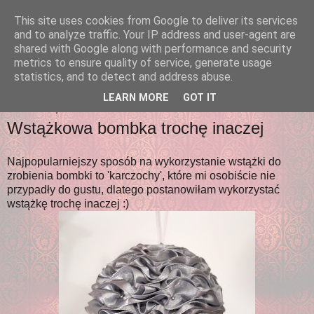
This site uses cookies from Google to deliver its services
ArtAda
and to analyze traffic. Your IP address and user-agent are
shared with Google along with performance and security
metrics to ensure quality of service, generate usage
... czyli adriany pasje małe i duże :)
statistics, and to detect and address abuse.
LEARN MORE
GOT IT
NIEDZIELA, 27 LISTOPADA 2011
Wstążkowa bombka trochę inaczej
Najpopularniejszy sposób na wykorzystanie wstążki do
zrobienia bombki to 'karczochy', które mi osobiście nie
przypadły do gustu, dlatego postanowiłam wykorzystać
wstążkę trochę inaczej :)